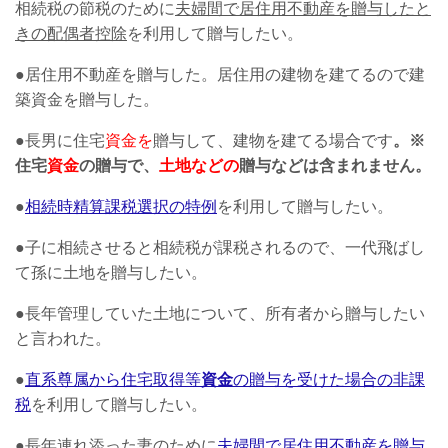
相続税の節税のために
夫婦間で居住用不動産を贈与したと
きの配偶者控除
を利用して贈与したい。
●居住用不動産を贈与した。居住用の建物を建てるので建
築資金を贈与した。
●長男に住宅
資金を
贈与して、建物を建てる場合です
。※
住宅
資金
の贈与で、
土地などの
贈与などは含まれません。
●
相続時精算課税選択の特例
を利用して贈与したい。
●子に相続させると相続税が課税されるので、一代飛ばし
て孫に土地を贈与したい。
●長年管理していた土地について、所有者から贈与したい
と言われた。
●
直系尊属から住宅取得等
資金
の贈与を受けた場合の非課
税
を利用して贈与したい。
●長年連れ添った妻のために
夫婦間で居住用不動産を贈与