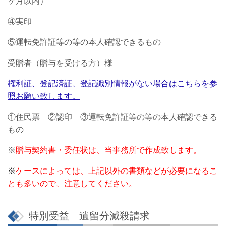
ヶ月以内）
④
実印
⑤運転免許証等の等の本人確認できるもの
受贈者（贈与を受ける方）様
権利証、登記済証、登記識別情報がない場合はこちらを参
照お願い致します。
①住民票 ②
認印 ③
運転免許証等の等の本人確認できる
もの
※
贈与契約書・委任状は、当事務所で作成致します。
※
ケースによっては、上記以外の書類などが必要になるこ
とも多いので、注意してください。
特別受益 遺留分減殺請求