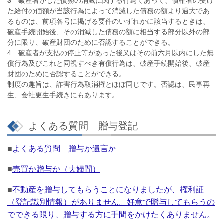
3
破産者がした債務の消滅に関する行為であって、債権者の受け
た給付の価額が当該行為によって消滅した債務の額より過大であ
るものは、前項各号に掲げる要件のいずれかに該当するときは、
破産手続開始後、その消滅した債務の額に相当する部分以外の部
分に限り、破産財団のために否認することができる。
4 破産者が支払の停止等があった後又はその前六月以内にした無
償行為及びこれと同視すべき有償行為は、破産手続開始後、破産
財団のために否認することができる。
制度の趣旨は、詐害行為取消権とほぼ同じです。否認は、民事再
生、会社更生手続きにもあります。
よくある質問 贈与登記
■
よくある質問 贈与か遺言か
■
売買か贈与か（夫婦間）
■
不動産を贈与してもらうことになりましたが、権利証
（登記識別情報）がありません。好意で贈与してもらうの
でできる限り、贈与する方に手間をかけたくありません。