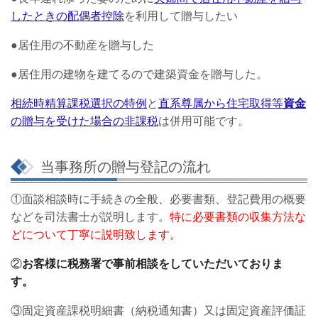
したときの配偶者控除
を利用して贈与したい
●居住用の不動産を贈与した
●居住用の建物を建てるので建築資金を贈与した。
相続時精算課税選択の特例
と
直系尊属から住宅取得等
資金
の贈与を受けた場合の非課税
は併用可能です。
当事務所の贈与登記の流れ
①面談相談時に手続きの全般、必要書類、登記費用の概要
などを司法書士が説明します。
特に必要書類の収集方法な
どについて丁寧に説明致します。
②
お客様に税務署で事前相談をしていただいておりま
す。
③固定資産課税明細書（納税通知書）又は固定資産評価証