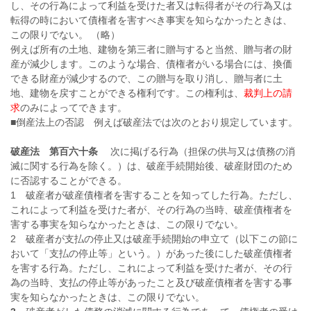
し、その行為によって利益を受けた者又は転得者がその行為又は
転得の時において債権者を害すべき事実を知らなかったときは、
この限りでない。 （略）
例えば所有の土地、建物を第三者に贈与すると当然、贈与者の財
産が減少します。このような場合、債権者がいる場合には、換価
できる財産が減少するので、この贈与を取り消し、贈与者に土
地、建物を戻すことができる権利です。この権利は、
裁判上の請
求
のみによってできます。
■倒産法上の否認 例えば破産法では次のとおり規定しています。
破産法 第百六十条
次に掲げる行為（担保の供与又は債務の消
滅に関する行為を除く。）は、破産手続開始後、破産財団のため
に否認することができる。
1 破産者が破産債権者を害することを知ってした行為。ただし、
これによって利益を受けた者が、その行為の当時、破産債権者を
害する事実を知らなかったときは、この限りでない。
2 破産者が支払の停止又は破産手続開始の申立て（以下この節に
おいて「支払の停止等」という。）があった後にした破産債権者
を害する行為。ただし、これによって利益を受けた者が、その行
為の当時、支払の停止等があったこと及び破産債権者を害する事
実を知らなかったときは、この限りでない。