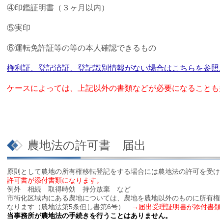
④印鑑証明書（３ヶ月以内）
⑤実印
⑥運転免許証等の等の本人確認できるもの
権利証、登記済証、登記識別情報がない場合はこちらを参照
ケースによっては、上記以外の書類などが必要になることも
農地法の許可書 届出
原則として農地の所有権移転登記をする場合には農地法の許可を受
許可書が添付書類になります。
例外 相続 取得時効 持分放棄 など
市街化区域内にある農地については、農地を農地以外のものに所有権
なります（農地法第5条但し書第6号）
→届出受理証明書が添付書
当事務所が農地法の手続きを行うことはありません。