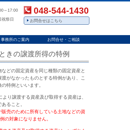
048-544-1430
00～17:00
日祝祭日
お問合せはこちら
事務所のご案内
お問合せ・ご相談
ときの譲渡所得の特例
物などの固定資産を同じ種類の固定資産と
譲渡がなかったものとする特例があり、こ
換の特例といいます。
換により譲渡する資産及び取得する資産は、
であること。
が販売のために所有している土地などの資
特例の対象になりません。