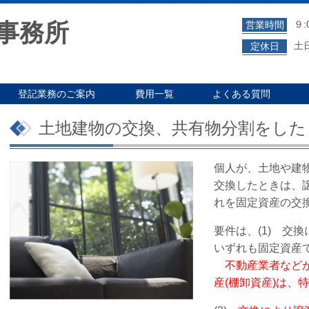
事務所
９:
営業時間
土
定休日
登記業務のご案内
費用一覧
よくある質問
土地建物の交換、共有物分割をした
個人が、土地や建
交換したときは、
れを固定資産の交
要件は、(1) 交
いずれも固定資産
不動産業者など
産(棚卸資産)は、