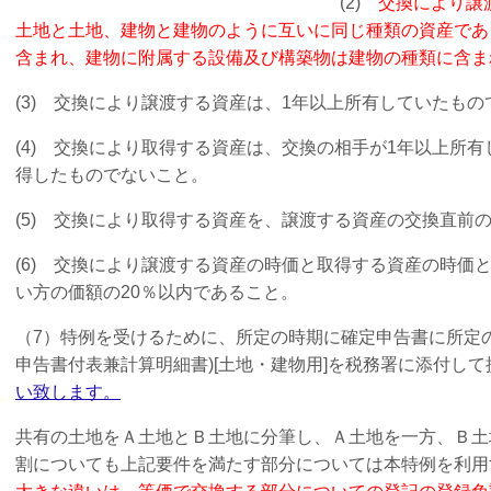
(2)
交換により譲
土地と土地、建物と建物のように互いに同じ種類の資産であ
含まれ、建物に附属する設備及び構築物は建物の種類に含ま
(3) 交換により譲渡する資産は、1年以上所有していたも
(4) 交換により取得する資産は、交換の相手が1年以上所
得したものでないこと。
(5) 交換により取得する資産を、譲渡する資産の交換直前
(6) 交換により譲渡する資産の時価と取得する資産の時価
い方の価額の20％以内であること。
（7）特例を受けるために、所定の時期に確定申告書に所定
申告書付表兼計算明細書)[土地・建物用]を税務署に添付し
い致します。
共有の土地をＡ土地とＢ土地に分筆し、Ａ土地を一方、Ｂ土
割についても上記要件を満たす部分については本特例を利用