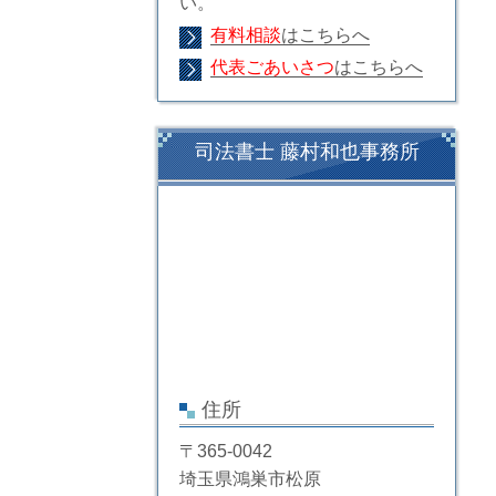
い。
有料相談
はこちらへ
代表ごあいさつ
はこちらへ
司法書士 藤村和也事務所
住所
〒365-0042
埼玉県鴻巣市松原