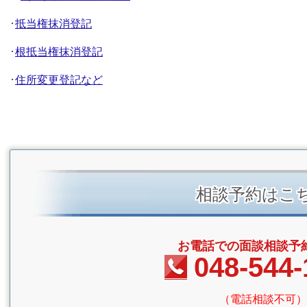
･
抵当権抹消登記
･
根抵当権抹消登記
･
住所変更登記など
相談予約はこ
お電話での面談相談予
048-544-
（電話相談不可）