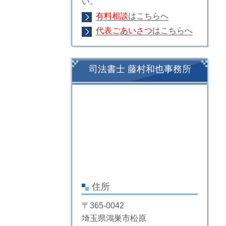
い。
有料相談
はこちらへ
代表ごあいさつ
はこちらへ
司法書士 藤村和也事務所
住所
〒365-0042
埼玉県鴻巣市松原