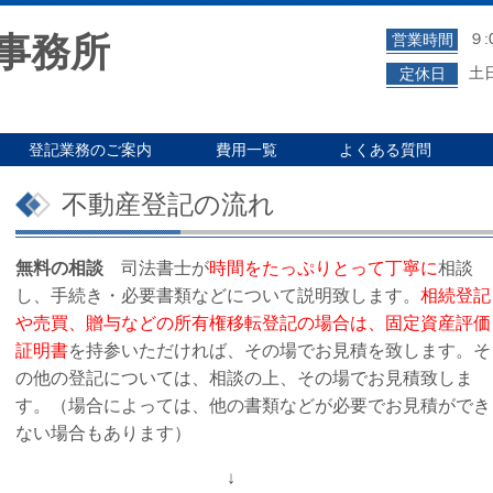
事務所
９:
営業時間
土
定休日
登記業務のご案内
費用一覧
よくある質問
不動産登記の流れ
無料の相談
司法書士が
時間をたっぷりとって丁寧に
相談
し、手続き・必要書類などについて説明致します。
相続登記
や売買、贈与などの所有権移転登記の場合は、固定資産評価
証明書
を持参いただければ、その場でお見積を致します。そ
の他の登記については、相談の上、その場でお見積致しま
す。（場合によっては、他の書類などが必要でお見積ができ
ない場合もあります）
↓