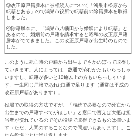
③改正原戸籍謄本に被相続人について「鴻巣市松原から
転籍とある」ので鴻巣市役所で転籍前の除籍謄本を取得
しました。
④除籍謄本に、「鴻巣市八幡田から婚姻により転籍」と
あるので、婚姻前の戸籍を請求すると昭和の改正原戸籍
謄本がでてきました。この改正原戸籍が出生時のもので
した。
このように死亡時の戸籍から出生までさかのぼって取得し
ていきます。人によっては、数通で済むかたもいらっしゃ
いますし、転籍が多いと10通以上の方もいらっしゃいま
す。一生同じ戸籍であれば1通で足ります（通常は平成の
改正原戸籍があります）。
役場での取得の方法ですが、「相続で必要なので死亡から
出生までの戸籍すべてがほしい」と窓口で言えば大抵は担
当者が慣れているのでその役場で取得できるものは揃いま
す（ただ、人間のすることなので間違いもあります）。こ
れを役場ごとに繰り返します。