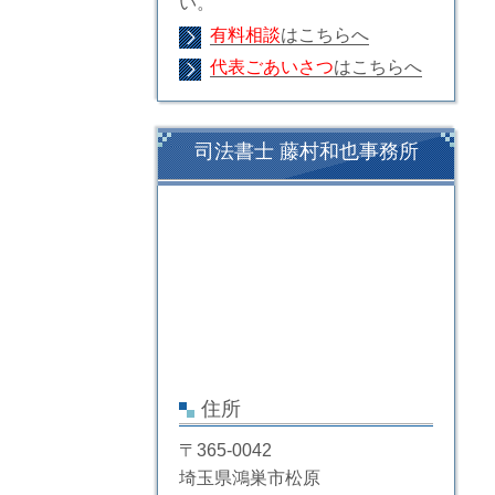
い。
有料相談
はこちらへ
代表ごあいさつ
はこちらへ
司法書士 藤村和也事務所
住所
〒365-0042
埼玉県鴻巣市松原