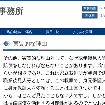
事務所
９:
営業時間
土
定休日
登記業務のご案内
費用一覧
よくある質問
実質的な理由
その他、実質的な理由として、なぜ成年後見人
賠償をしなければならないことがあります。成
らいが相場であり、これは家庭裁判所が審判で
職業後見人等としては、この報酬で、身元保証
に身元保証人を依頼することは正直きついです
かも、ほとんど見たこともない人ですし。しか
は損倍賠償を勃起する可能性があるのでとなお