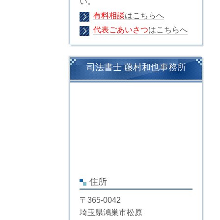
い。
有料相談
はこちらへ
代表ごあいさつ
はこちらへ
司法書士 藤村和也事務所
住所
〒365-0042
埼玉県鴻巣市松原