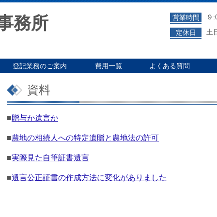
事務所
９:
営業時間
土
定休日
登記業務のご案内
費用一覧
よくある質問
資料
■
贈与か遺言か
■
農地の相続人への特定遺贈と農地法の許可
■
実際見た自筆証書遺言
■
遺言公正証書の作成方法に変化がありました