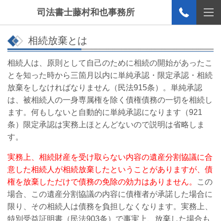
司法書士藤村和也事務所
相続放棄とは
相続人は、原則として自己のために相続の開始があったこ
とを知った時から三箇月以内に単純承認・限定承認・相続
放棄をしなければなりません（民法915条）。単純承認
は、被相続人の一身専属権を除く債権債務の一切を相続し
ます。何もしないと自動的に単純承認になります（921
条）限定承認は実務上ほとんどないので説明は省略しま
す。
実務上、相続財産を受け取らない内容の遺産分割協議に合
意した相続人が相続放棄したということがありますが、債
権を放棄しただけで債務の免除の効力はありません。
この
場合、この遺産分割協議の内容に債権者が承諾した場合に
限り、その相続人は債務を負担しなくなります。実務上、
特別受益証明書（民法903条）で事実上、放棄した場合も