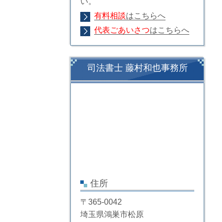
い。
有料相談
はこちらへ
代表ごあいさつ
はこちらへ
司法書士 藤村和也事務所
住所
〒365-0042
埼玉県鴻巣市松原